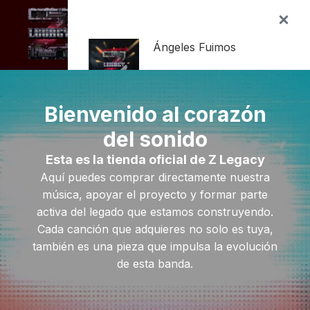
1
ES
Ángeles Fuimos
1 ×
1,49
€
Bienvenido al corazón
Subtotal:
1,49
€
del sonido
Ver carrito
Esta es la tienda oficial de Z Legacy
Aquí puedes comprar directamente nuestra
música, apoyar el proyecto y formar parte
Finalizar compra
activa del legado que estamos construyendo.
Cada canción que adquieres no solo es tuya,
también es una pieza que impulsa la evolución
de esta banda.